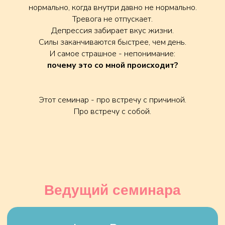
нормально, когда внутри давно не нормально.
Тревога не отпускает.
Депрессия забирает вкус жизни.
Франц Рупперт
Силы заканчиваются быстрее, чем день.
Основатель метода
И самое страшное - непонимание:
почему это со мной происходит?
Этот семинар - про встречу с причиной.
Про встречу с собой.
Ведущий семинара
Ведущий специалист Германии по терапии
психотравмы, доктор психологических наук,