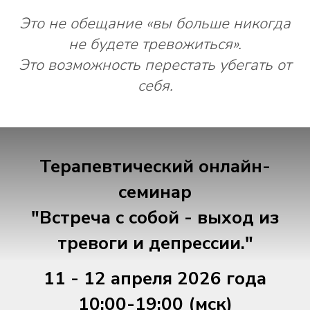
Это не обещание «вы больше никогда
Ваш вопрос, пожелание или предложение
не будете тревожиться».
Это возможность перестать убегать от
себя.
Отправить
Нажимая на кнопку «Отправить»‎ вы соглашаетесь
с
политикой конфиденциальности
Терапевтический онлайн-
ИП Леонова Александра Викторовна
семинар
ОГРНИП 326470400066980
ИНН 780522950974
"Встреча с собой - выход из
Политика конфиденциальности
Оферта на консультации
тревоги и депрессии."
Оферта на обучение
© 2025 Все права защищены
11 - 12 апреля 2026 года
10:00-19:00 (мск)