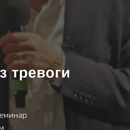
з тревоги
семинар
м