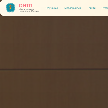
ОИТП
Обучение
Мероприятия
Книги
Статьи и видео
Метод Франца
Рупперта в России