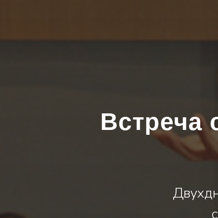
Встреча 
Двухдн