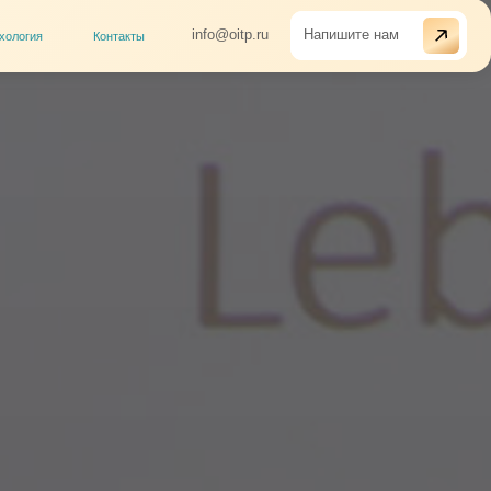
info@oitp.ru
Напишите нам
такты