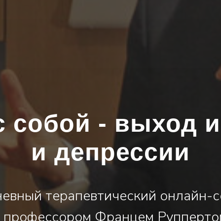
с собой - выход и
и депрессии
евный терапевтический онлайн-
с профессором Францем Рупперто